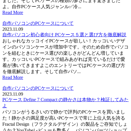
ました。そしてPCケースの種類の多さにまず驚きました
よ。自作PCケース人気ジャンル✅冷...
Read More
自作パソコンのPCケースについて
2023.11.09
自作パソコン初心者向け PCケース５選と選び方を徹底解説
おしゃれなカッコイイPCケースが欲しい！カッコいいデザ
インのパソコンケースが増加中です。そのため自作でパソコ
ンを組むときにケース選びの楽しさがどんどん増していま
す。カッコいいPCケースで組みあがれば見ているだけで愛
着が沸いてきますよこのエントリーではPCケースの選び方
を徹底解説します。そして自作パソ...
Read More
自作パソコンのPCケースについて
2023.11.09
PCケース Define 7 Compact の静かさは本物か？検証してみた
よ
パソコンがうるさいので静かで評判のPCケースを買いまし
た！静かさの満足度が高いPCケースで常に上位人気を誇る
Fractal Design（フラクタルデザイン）の製品をご存知でしょ
うか？YouTubeレビューも数多く、パソコンパーツショップ