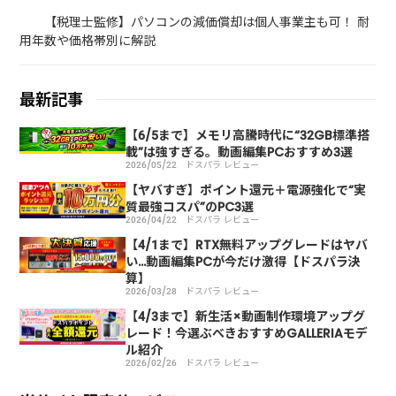
【税理士監修】パソコンの減価償却は個人事業主も可！ 耐
用年数や価格帯別に解説
最新記事
【6/5まで】メモリ高騰時代に“32GB標準搭
載”は強すぎる。動画編集PCおすすめ3選
2026/05/22
ドスパラ レビュー
【ヤバすぎ】ポイント還元＋電源強化で“実
質最強コスパ”のPC3選
2026/04/22
ドスパラ レビュー
【4/1まで】RTX無料アップグレードはヤバ
い…動画編集PCが今だけ激得【ドスパラ決
算】
2026/03/28
ドスパラ レビュー
【4/3まで】新生活×動画制作環境アップグ
レード！今選ぶべきおすすめGALLERIAモデ
ル紹介
2026/02/26
ドスパラ レビュー