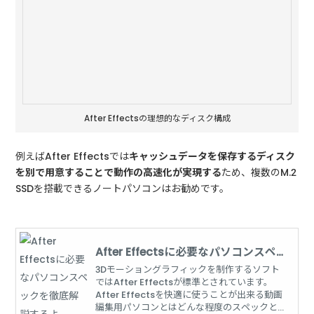
After Effectsの理想的なディスク構成
例えばAfter Effectsでは
キャッシュデータを保存するディスク
を別で用意することで動作の高速化が実現する
ため、複数のM.2
SSDを搭載できるノートパソコンはお勧めです。
After Effectsに必要なパソコンスペ
ックを徹底解説するよ
3Dモーショングラフィックを制作するソフト
ではAfter Effectsが標準とされています。
After Effectsを快適に使うことが出来る動画
編集用パソコンとはどんな程度のスペックとな