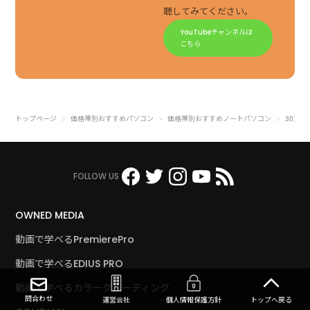
聴してみてください。
YouTubeチャンネルは
こちら
トップページ
価格帯別おすすめパソコン
価格帯別おすすめノートパソコン
30万円
FOLLOW US
OWNED MEDIA
動画で学べるPremierePro
動画で学べるEDIUS PRO
動画で学べるカラーグレーディング
問合わせ
運営会社
個人情報保護方針
トップへ戻る