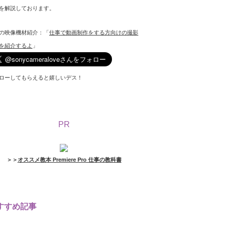
を解説しております。
の映像機材紹介：「
仕事で動画制作をする方向けの撮影
を紹介するよ
」
ローしてもらえると嬉しいデス！
PR
＞＞
オススメ教本 Premiere Pro 仕事の教科書
すすめ記事