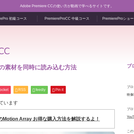
Adobe Premiere CCの使い方が動画で学べるサイトです。
erePro 初級コース
PremiereProCC 中級コース
PremiereProシ
ブ
で複数の素材を同時に読み込む方法
ブロ
ocket
RSS
feedly
Pin it
映像
ています
プロ
Yo
売のMotion Array お得な購入方法を解説するよ！
この