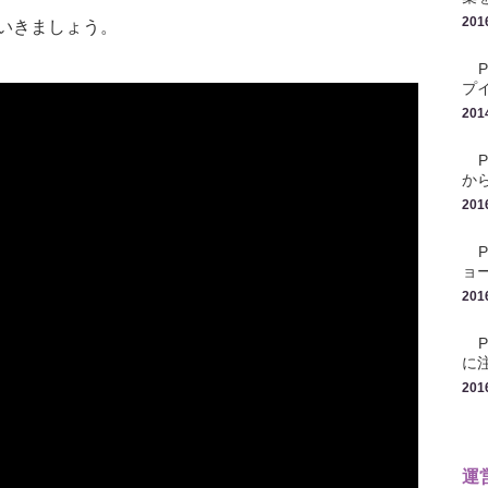
201
いきましょう。
プ
201
か
201
ョ
201
に
201
運