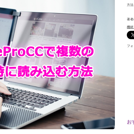
方法
著者
機材
フォ
お