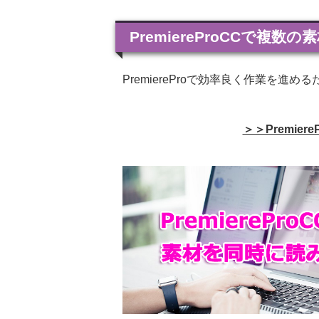
PremiereProCCで複
PremiereProで効率良く作業を
＞＞Premie