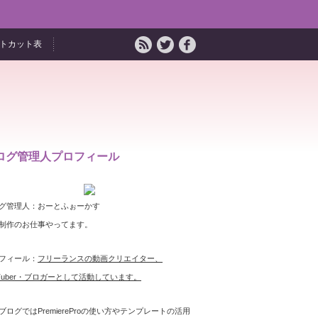
ョートカット表
ログ管理人プロフィール
グ管理人：おーとふぉーかす
制作のお仕事やってます。
フィール：
フリーランスの動画クリエイター、
uTuber・ブロガーとして活動しています。
ブログではPremiereProの使い方やテンプレートの活用