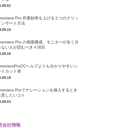
6.09.02
Premiere Pro 作業効率を上げる２つのクリッ
インサート方法
4.09.10
Premiere Pro の画面構成、モニターが全く分
らない人が読むべき４項目
6.09.16
PremiereProCCヘルプよりも分かりやすいシ
ートカット表
6.09.19
Premiere Proでナレーションを挿入するとき
注意したいコト
6.09.03
営会社情報