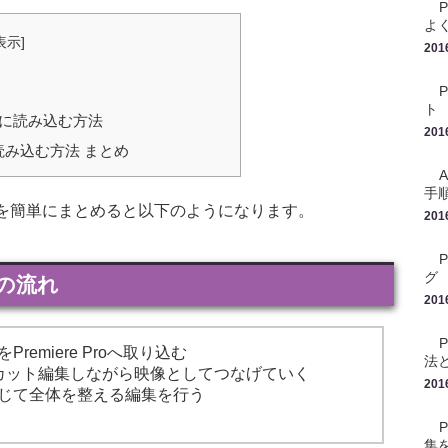
よ
表示
]
201
ト
同時に読み込む方法
201
に読み込む方法 まとめ
手
の流れを簡単にまとめると以下のようになります。
201
グ
成の流れ
201
emiere Proへ取り込む
法
カット編集しながら映像としてつなげていく
201
じて全体を整える編集を行う
集