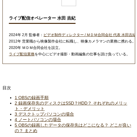
ライブ配信オペレーター 水田 吉紀
2024年 2月 監修者：
ビデオ制作ディレクター / ＭＤＭ合同会社 代表 水田吉紀
2012年 営業職から映像製作会社に転職し、映像カメラマンの業務に携わる。
2020年 ＭＤＭ合同会社を設立。
ライブ配信業務
を中心にビデオ撮影・動画編集の仕事を請け負っている。
目次
1
OBSの録画手順
2
録画保存先のディスクはSSD？HDD？ それぞれのメリッ
ト・デメリット
3
デスクトップパソコンの場合
4
ノートパソコンの場合
5
OBSの録画したデータの保存先はどこになる？ どこが良い
の？ まとめ