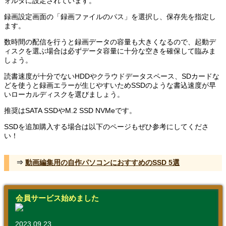
ォルダに設定されています。
録画設定画面の「録画ファイルのパス」を選択し、保存先を指定し
ます。
数時間の配信を行うと録画データの容量も大きくなるので、起動デ
ィスクを選ぶ場合は必ずデータ容量に十分な空きを確保して臨みま
しょう。
読書速度が十分でないHDDやクラウドデータスペース、SDカードな
どを使うと録画エラーが生じやすいためSSDのような書込速度が早
いローカルディスクを選びましょう。
推奨はSATA SSDやM.2 SSD NVMeです。
SSDを追加購入する場合は以下のページもぜひ参考にしてくださ
い！
⇒
動画編集用の自作パソコンにおすすめのSSD 5選
会員サービス始めました
2023.09.23