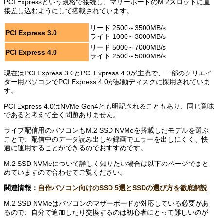
PCI Expressという規格で接続し、マザーボードのM.2スロットに直
接差し込むようにして搭載されています。
リード 2500～3500MB/s
PCI Express 3.0
ライト 1000～3000MB/s
リード 5000～7000MB/s
PCI Express 4.0
ライト 2500～5000MB/s
現在はPCI Express 3.0とPCI Express 4.0が主流で、一部のクリエイ
ター用パソコンでPCI Express 4.0が起動ディスクに採用されていま
す。
PCI Express 4.0はNVMe Gen4とも明記されることもあり、同じ意味
であると考えて全く問題ありません。
ライブ配信用のパソコンもM.2 SSD NVMeを搭載したモデルを選ぶ
ことで、配信中のデータ読み出しや録画でエラーを出しにくく、快
適に運用することができるのでおすすめです。
M.2 SSD NVMeについて詳しく知りたい場合は以下のページでまと
めていますので合わせてご覧ください。
関連情報：
自作パソコン向けのSSD 5選とSSDの選び方を徹底解説
M.2 SSD NVMeはパソコンのマザーボードが対応している必要があ
るので、自分で追加したり交換するのは初心者にとって難しいのが