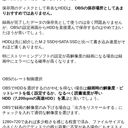
保存用のディスクとして有名なHDDは、
OBSの保存場所としてあま
りおすすめではありません。
録画が完了したデータの保存先として使うのは全く問題ありません
が、OBSの設定画面からHDDを直接選んで保存するのはやめておい
たほうが良いでしょう。
HDDは先に紹介したM.2 SSDやSATA SSDと比べて書き込み速度がそ
れほど速くありません。
特にストリーミングソフトの設定が高解像度の録画になる場合は録
画中にエラーになる確率が高くなります。
OBSのレート制御選択
OBSでHDDを選択するのがやむを得ない場合は
録画時の解像度・ビ
ットレートを低く設定するか、なるべく読書速度が早い
HDD（7,200rpmの高速HDD）を選ぶ
と良いでしょう。
OBSで録画の解像度のみ下げる場合は「出力をリスケールする」に
チェックを入れて適切な解像度を選びます。
1280×720であれば多少粗さを感じる程度で済み、ファイルサイズも
小さくなるのでディスクの残り容量に不安がある場合にもオススメ