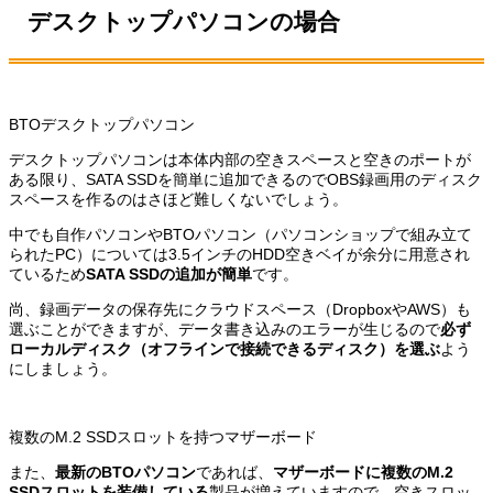
デスクトップパソコンの場合
BTOデスクトップパソコン
デスクトップパソコンは本体内部の空きスペースと空きのポートが
ある限り、SATA SSDを簡単に追加できるのでOBS録画用のディスク
スペースを作るのはさほど難しくないでしょう。
中でも自作パソコンやBTOパソコン（パソコンショップで組み立て
られたPC）については3.5インチのHDD空きベイが余分に用意され
ているため
SATA SSDの追加が簡単
です。
尚、録画データの保存先にクラウドスペース（DropboxやAWS）も
選ぶことができますが、データ書き込みのエラーが生じるので
必ず
ローカルディスク（オフラインで接続できるディスク）を選ぶ
よう
にしましょう。
複数のM.2 SSDスロットを持つマザーボード
また、
最新のBTOパソコン
であれば、
マザーボードに複数のM.2
SSDスロットを装備している
製品が増えていますので、空きスロッ