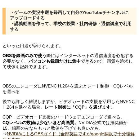
・ゲームの実況中継を録画して自分のYouTubeチャンネルに
アップロードする
・講義動画を作って、学校の授業・社内研修・通信講座で利用
する
といった用途が挙げられます。
OBSを録画のみで使う
際にはインターネットの通信速度を心配する
必要がなく、
パソコンも録画だけに集中できる
ので、画質を追求し
て映像を記録できます。
OBSのエンコーダにNVENC H.264を選ぶとレート制御・CQレベル
を選べる
後でも詳しく解説しますが、ビデオカードの支援を活用したNVENC
H.264を選べる場合、
レート制御に「CQP」を選びます。
CQP：ビデオカード支援のハードウェアエンコーダで選べる。
CQレベルの数値は少ないほど高画質。
NVIDIA公式では推奨値が
15。録画のみならもっと数値を下げても良いかも。
⇒
NVIDIAによるOBSガイド（全部英語ですがgoogle翻訳で十分理解