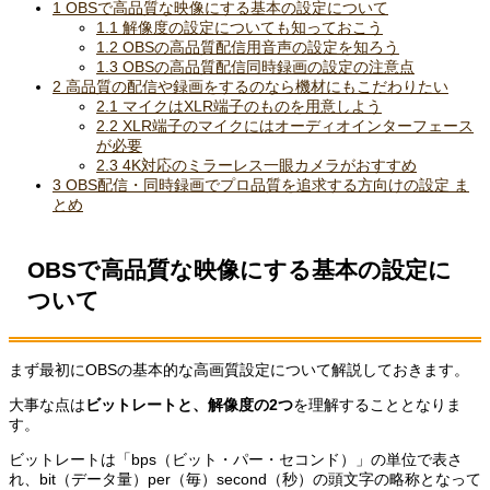
1
OBSで高品質な映像にする基本の設定について
1.1
解像度の設定についても知っておこう
1.2
OBSの高品質配信用音声の設定を知ろう
1.3
OBSの高品質配信同時録画の設定の注意点
2
高品質の配信や録画をするのなら機材にもこだわりたい
2.1
マイクはXLR端子のものを用意しよう
2.2
XLR端子のマイクにはオーディオインターフェース
が必要
2.3
4K対応のミラーレス一眼カメラがおすすめ
3
OBS配信・同時録画でプロ品質を追求する方向けの設定 ま
とめ
OBSで高品質な映像にする基本の設定に
ついて
まず最初にOBSの基本的な高画質設定について解説しておきます。
大事な点は
ビットレート
と、解像度の2つ
を理解することとなりま
す。
ビットレートは「bps（ビット・パー・セコンド）」の単位で表さ
れ、bit（データ量）per（毎）second（秒）の頭文字の略称となって