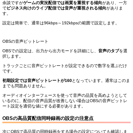
余談ですが
ゲームの実況配信では画質を重視する傾向
があり、一方
で
ビジネス向けのライブ配信では音声が重視される傾向
がありま
す。
設定は簡単で、通常は96kbps～192kbpsの範囲で設定します。
OBSの音声ビットレート
OBSでの設定は、出力から出力モードを詳細にし、
音声のタブ
を選
択します。
トラックごとに音声ビットレートが設定できるので数字を選ぶだけ
です。
初期設定では音声ビットレートが160
となっています。通常はこのま
までも問題ありません。
オーディオインターフェースを使って音声の品質を高めようとして
いるのに、配信の音声品質が改善しない場合はOBSの音声ビットレ
ート設定を適切な値にする必要があります。
OBSの高品質配信同時録画の設定の注意点
次にOBSで高品質の同時録画をする場合の設定についても確認しま