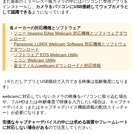
また最新のミラーレス一眼カメラの中にはパソコンに専用アプリを
インストールし、
カメラをパソコンにUSB接続してウェブカメラと
して認識できる
ようになっています。
各メーカーの対応機種とソフトウェア
・
ソニー Imaging Edge Webcam 対応機種とソフトウェアダウ
ンロード
・
Panasonic LUMIX Webcam Software 対応機種とソフトウェ
アダウンロード
・
ソフトウエア EOS Webcam Utility
・
ニコン Webcam Utility
・
富士フィルムwebcamダウンロードと対応情報
（※ただしアプリとUSB接続で入力できる映像は低解像度になりま
す）
webcamに対応していないカメラの映像をパソコンに取り込む場合
や、フルHDまたは4K解像度で映像を入力したい場合は、キャプチャ
ーデバイス（またはキャプチャデバイス機能搭載の配信スイッチャ
ー）が必要になります。
安価なキャプチャーデバイスの中には求める画質やフレームレート
に対応しない場合がある
ので注意してください。