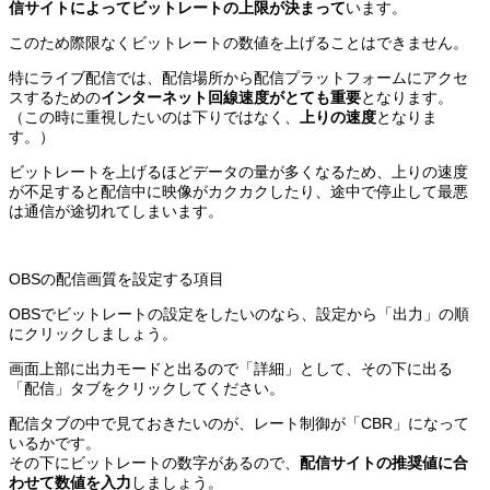
信サイトによってビットレートの上限が決まって
います。
このため際限なくビットレートの数値を上げることはできません。
特にライブ配信では、配信場所から配信プラットフォームにアクセ
スするための
インターネット回線速度がとても重要
となります。
（この時に重視したいのは下りではなく、
上りの速度
となりま
す。）
ビットレートを上げるほどデータの量が多くなるため、上りの速度
が不足すると配信中に映像がカクカクしたり、途中で停止して最悪
は通信が途切れてしまいます。
OBSの配信画質を設定する項目
OBSでビットレートの設定をしたいのなら、設定から「出力」の順
にクリックしましょう。
画面上部に出力モードと出るので「詳細」として、その下に出る
「配信」タブをクリックしてください。
配信タブの中で見ておきたいのが、レート制御が「CBR」になって
いるかです。
その下にビットレートの数字があるので、
配信サイトの推奨値に合
わせて数値を入力
しましょう。