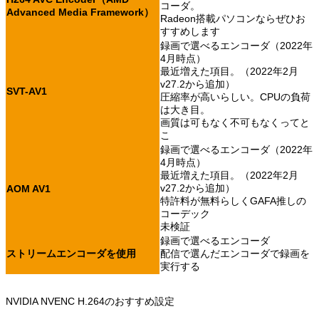
コーダ。
Advanced Media Framework）
Radeon搭載パソコンならぜひお
すすめします
録画で選べるエンコーダ（2022年
4月時点）
最近増えた項目。（2022年2月
v27.2から追加）
SVT-AV1
圧縮率が高いらしい。CPUの負荷
は大き目。
画質は可もなく不可もなくってと
こ
録画で選べるエンコーダ（2022年
4月時点）
最近増えた項目。（2022年2月
v27.2から追加）
AOM AV1
特許料が無料らしくGAFA推しの
コーデック
未検証
録画で選べるエンコーダ
ストリームエンコーダを使用
配信で選んだエンコーダで録画を
実行する
NVIDIA NVENC H.264のおすすめ設定