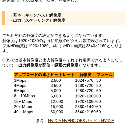
解像度はOBSの設定で「映像」を選択し、
・基本（キャンバス）解像度
・出力（スケーリング）解像度
でそれぞれの解像度の設定ができるようになっています。
解像度は1920×1080のように縦横のピクセル数で表されています。
フルHD画質は1920×1080、4K（UHD）画質は3840×2160となりま
す。
OBSでは基本解像度と出力解像度をそれぞれ選択できるようになっ
ていて、
出力解像度が配信・録画の解像度
となります。
アップロードの速さ
ビットレート
解像度
フレームレート
3Mbps
2,500
1024×576
30
4Mbps
3,500
1280×720
30
6Mbps
5,000
1280×720
60
8～10Mbps
6,000
1920×1080
60
15+ Mbps
12,000
1920×1080
60
20+ Mbps
15,000
2560×1440
60
40 + Mbps
30,000
3840×2160
60
参考：
NVIDIA NVENC OBSガイド｜NVIDIA