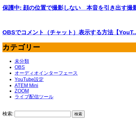
保護中: 顔の位置で撮影しない 本音を引き出す撮影.
OBSでコメント（チャット）表示する方法【YouT..
カテゴリー
未分類
OBS
オーディオインターフェース
YouTube設定
ATEM Mini
ZOOM
ライブ配信ツール
検索: