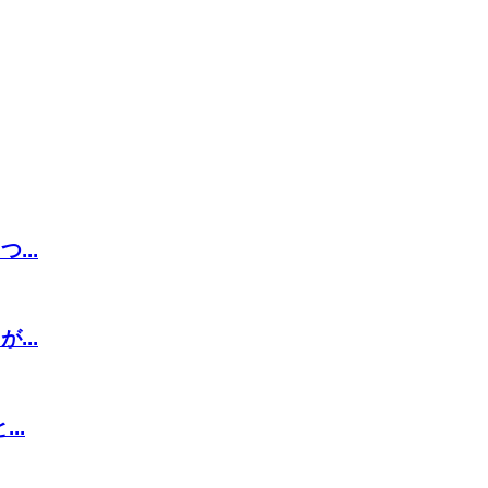
...
...
..