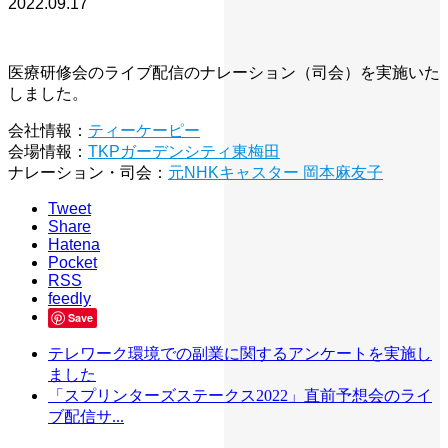
2022.09.17
医療研修会のライブ配信のナレーション（司会）を実施いた
しました。
会社情報：
ティーケーピー
会場情報：
TKPガーデンシティ東梅田
ナレーション・司会：
元NHKキャスター 岡本麻友子
Tweet
Share
Hatena
Pocket
RSS
feedly
Save
テレワーク環境での副業に関するアンケートを実施し
ました
「スプリンターズステークス2022」直前予想会のライ
ブ配信サ...