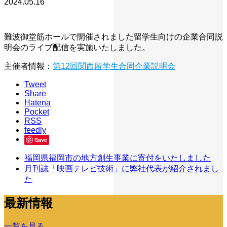
2024.05.16
難波御堂筋ホールで開催されました留学生向けの企業合同説
明会のライブ配信を実施いたしました。
主催者情報：
第12回関西留学生合同企業説明会
Tweet
Share
Hatena
Pocket
RSS
feedly
Save
福岡県福岡市の地方創生事業に寄付をいたしました
月刊誌「映画テレビ技術」に弊社代表が紹介されまし
た
最新情報
一覧を見る