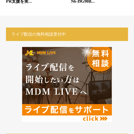
PR支援を実...
N6-I9G90B...
ライブ配信の無料相談受付中