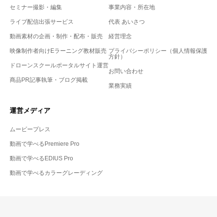
セミナー撮影・編集
事業内容・所在地
ライブ配信出張サービス
代表 あいさつ
動画素材の企画・制作・配布・販売
経営理念
映像制作者向けEラーニング教材販売
プライバシーポリシー（個人情報保護
方針）
ドローンスクールポータルサイト運営
お問い合わせ
商品PR記事執筆・ブログ掲載
業務実績
運営メディア
ムービープレス
動画で学べるPremiere Pro
動画で学べるEDIUS Pro
動画で学べるカラーグレーディング