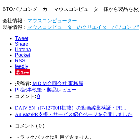
BTOパソコンメーカー マウスコンピューター様から製品をお貸出し
会社情報：
マウスコンピューター
製品情報：
マウスコンピューターのクリエイターパソコンブラン
Tweet
Share
Hatena
Pocket
RSS
feedly
Save
投稿者:
ＭＤＭ合同会社 事務局
PR記事執筆・製品レビュー
コメント:
0
DAIV 5N（i7-12700H搭載）の動画編集検証・PR...
ArtlistのPR支援・サービス紹介ページを公開しました
コメント ( 0 )
トラックバックは利用できません。