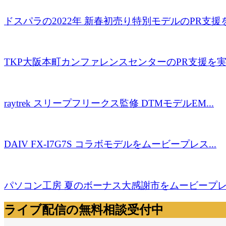
ドスパラの2022年 新春初売り特別モデルのPR支援を実
TKP大阪本町カンファレンスセンターのPR支援を実施
raytrek スリープフリークス監修 DTMモデルEM...
DAIV FX-I7G7S コラボモデルをムービープレス...
パソコン工房 夏のボーナス大感謝市をムービープレス
ライブ配信の無料相談受付中