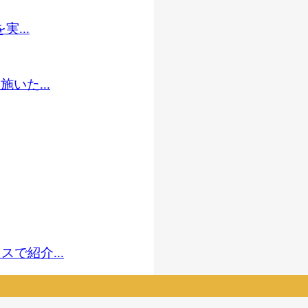
...
いた...
で紹介...