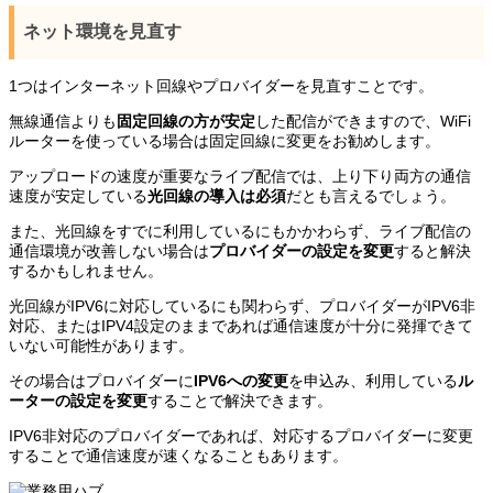
ネット環境を見直す
1つはインターネット回線やプロバイダーを見直すことです。
無線通信よりも
固定回線の方が安定
した配信ができますので、WiFi
ルーターを使っている場合は固定回線に変更をお勧めします。
アップロードの速度が重要なライブ配信では、上り下り両方の通信
速度が安定している
光回線の導入は必須
だとも言えるでしょう。
また、光回線をすでに利用しているにもかかわらず、ライブ配信の
通信環境が改善しない場合は
プロバイダーの設定を変更
すると解決
するかもしれません。
光回線がIPV6に対応しているにも関わらず、プロバイダーがIPV6非
対応、またはIPV4設定のままであれば通信速度が十分に発揮できて
いない可能性があります。
その場合はプロバイダーに
IPV6への変更
を申込み、利用している
ル
ーターの設定を変更
することで解決できます。
IPV6非対応のプロバイダーであれば、対応するプロバイダーに変更
することで通信速度が速くなることもあります。