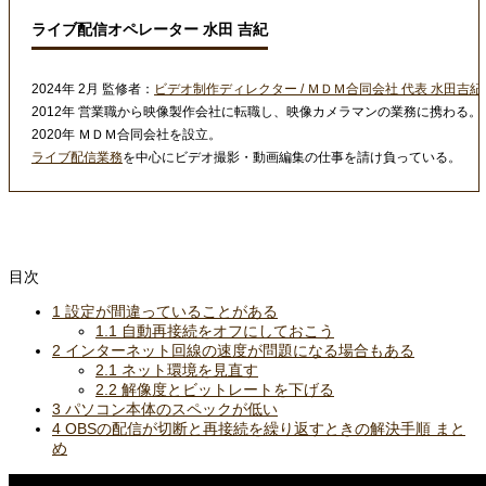
ライブ配信オペレーター 水田 吉紀
2024年 2月 監修者：
ビデオ制作ディレクター / ＭＤＭ合同会社 代表 水田吉紀
2012年 営業職から映像製作会社に転職し、映像カメラマンの業務に携わる。
2020年 ＭＤＭ合同会社を設立。
ライブ配信業務
を中心にビデオ撮影・動画編集の仕事を請け負っている。
目次
1
設定が間違っていることがある
1.1
自動再接続をオフにしておこう
2
インターネット回線の速度が問題になる場合もある
2.1
ネット環境を見直す
2.2
解像度とビットレートを下げる
3
パソコン本体のスペックが低い
4
OBSの配信が切断と再接続を繰り返すときの解決手順 まと
め