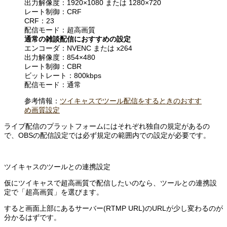
出力解像度：1920×1080 または 1280×720
レート制御：CRF
CRF：23
配信モード：超高画質
通常の雑談配信におすすめの設定
エンコーダ：NVENC または x264
出力解像度：854×480
レート制御：CBR
ビットレート：800kbps
配信モード：通常
参考情報：
ツイキャスでツール配信をするときのおすす
め画質設定
ライブ配信のプラットフォームにはそれぞれ独自の規定があるの
で、OBSの配信設定では必ず規定の範囲内での設定が必要です。
ツイキャスのツールとの連携設定
仮にツイキャスで超高画質で配信したいのなら、ツールとの連携設
定で「超高画質」を選びます。
すると画面上部にあるサーバー(RTMP URL)のURLが少し変わるのが
分かるはずです。