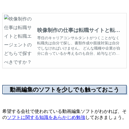
映像制作の仕事は転職サイトと転職
エージェントのどちらで探すべきで
専任のキャリアコンサルタントがつくことがなく
転職先は自分で探し、書類作成や面接対策は自分
すか？
でしなければいけません。 どんな職種や企業が自
分に合っているか考えるのも自分、給与などの条
件交渉や企業との面接日程なども自分で調整しな
いといけないのが転職サイトです。
動画編集のソフトを少しでも触っておこう
希望する会社で使われている動画編集ソフトがわかれば、そ
の
ソフトに関する知識をあらかじめ勉強
しておきましょう。