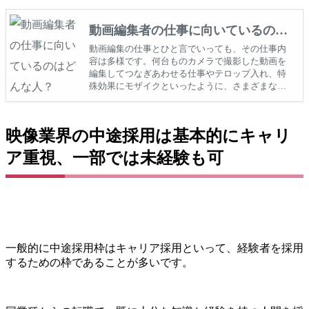
動画編集者の仕事に向いているのは
どんな人？
動画編集の仕事とひと言でいっても、その仕事内
容は多様です。何台ものカメラで撮影した動画を
編集してつなぎあわせる仕事やテロップ入れ、特
殊効果にモザイクといったように、さまざまな仕
事があります。テレビ局や映画製作となると、ジ
ャンルごとに分かれ仕事をしますが、小さな動画
制作会社だと一人で全てを行うこともあります。
映像業界の中途採用は基本的にキャリ
その他、Web制作やゲーム制作でも動画編集者は
必要とされています。
ア重視、一部では未経験も可
一般的に中途採用枠はキャリア採用といって、経験者を採用
するための枠であることが多いです。