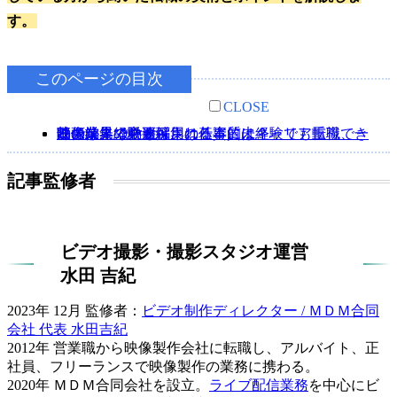
す。
このページの目次
CLOSE
動画編集で必要とされる資質は？
映像業界の中途採用は基本的にキャリア重視、一部では未経験も可
映像業界で動画編集の仕事に未経験でも転職できるのか？ まとめ
記事監修者
ビデオ撮影・撮影スタジオ運営
水田 吉紀
2023年 12月 監修者：
ビデオ制作ディレクター / ＭＤＭ合同
会社 代表 水田吉紀
2012年 営業職から映像製作会社に転職し、アルバイト、正
社員、フリーランスで映像製作の業務に携わる。
2020年 ＭＤＭ合同会社を設立。
ライブ配信業務
を中心にビ