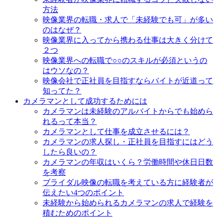
方法
映像業界の転職・求人で「未経験でも可」が多い
のはなぜ？
映像業界に入ってから携わる仕事は大きく分けて
２つ
映像業界への転職で○○のスキルが必須というの
はウソなの？
映像会社で正社員を目指すならバイトが近道って
知ってた？
カメラマンとして成功するためには
カメラマンは未経験のアルバイトからでも始めら
れるって本当？
カメラマンとして仕事を成立させるには？
カメラマンの求人探し・正社員を目指すにはどう
したら良いの？
カメラマンの年収はいくら？労働時間や休日日数
を考察
ブライダル映像の転職を考えている方に経験者が
伝えたい4つのポイント
未経験から始められるカメラマンの求人で経験を
積むためのポイント