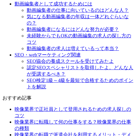
動画編集者として成功するためには
動画編集者の仕事に向いているのはどんな人？
気になる動画編集者の年収は一体どれぐらいな
の？
動画編集者になるにはどんな努力が必要？
未経験からでもOKの動画編集の求人の探し方の
コツ
動画編集者の求人は増えているって本当？
SEO・webマーケティング関連
SEO協会の養成スクールを受けてみたよ
認定SEOスペシャリストを取得したよ。どんな人
が受講するべき？
SEO検定1級～4級を最短で合格するためのポイン
トを解説
おすすめ記事
映像業界で正社員として登用されるための求人探しの
コツ
映像業界に転職して何の仕事をする？映像業界の仕事
の種類
映像業界の転職で派遣会社を利用するメリット・デメ