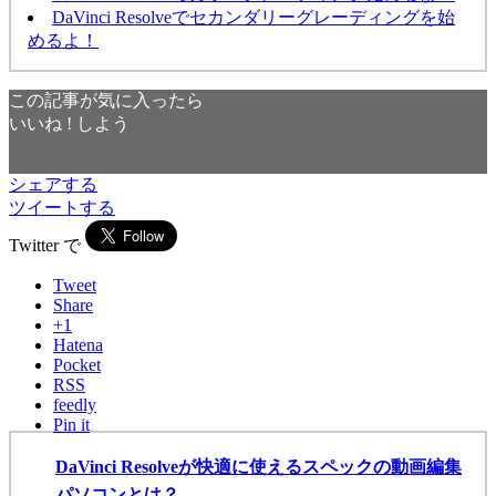
DaVinci Resolveでセカンダリーグレーディングを始
めるよ！
この記事が気に入ったら
いいね ! しよう
シェアする
ツイートする
Twitter で
Tweet
Share
+1
Hatena
Pocket
RSS
feedly
Pin it
DaVinci Resolveが快適に使えるスペックの動画編集
パソコンとは？