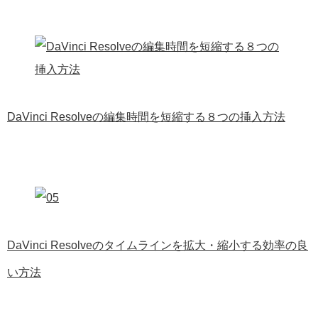
DaVinci Resolveの編集時間を短縮する８つの挿入方法
DaVinci Resolveのタイムラインを拡大・縮小する効率の良
い方法