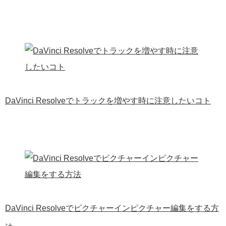
DaVinci Resolveでトラックを増やす時に注意したいコト
DaVinci Resolveでピクチャーインピクチャー編集をする方