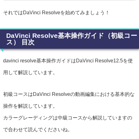
それではDaVinci Resolveを始めてみましょう！
DaVinci Resolve基本操作ガイド（初級コー
ス） 目次
davinci resolve基本操作ガイドはDaVinci Resolve12.5を使
用して解説しています。
初級コースはDaVinci Resolveの動画編集における基本的な
操作を解説しています。
カラーグレーディングは中級コースから解説していますの
で合わせて読んでくださいね。