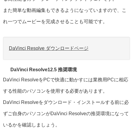
また簡単な動画編集もできるようになっていますので、こ
れ一つでムービーを完成させることも可能です。
DaVinci Resolve ダウンロードページ
DaVinci Resolve12.5 推奨環境
DaVinci ResolveをPCで快適に動かすには業務用PCに相応
する性能のパソコンを使用する必要があります。
DaVinci Resolveをダウンロード・インストールする前に必
ずご自身のパソコンがDaVinci Resolveの推奨環境になって
いるかを確認しましょう。