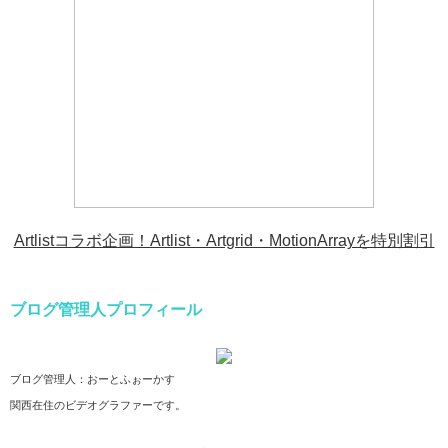
Artlistコラボ企画！Artlist・Artgrid・MotionArrayを特別割引
ブログ管理人プロフィール
ブログ管理人：おーとふぉーかす
関西在住のビデオグラファーです。