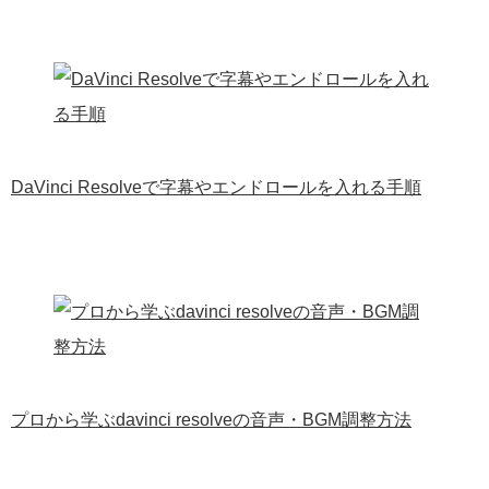
DaVinci Resolveで字幕やエンドロールを入れる手順
プロから学ぶdavinci resolveの音声・BGM調整方法