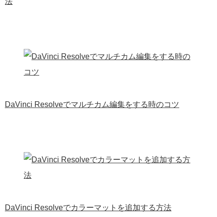
法
DaVinci Resolveでマルチカム編集をする時のコツ
DaVinci Resolveでカラーマットを追加する方法